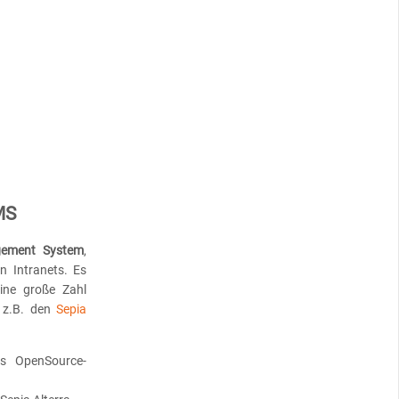
MS
gement System
,
n Intranets. Es
 eine große Zahl
e z.B. den
Sepia
as OpenSource-