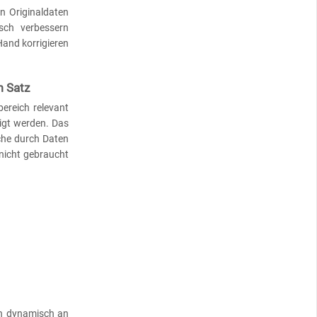
en Originaldaten
sch verbessern
Hand korrigieren
m Satz
ereich relevant
eigt werden. Das
Suche durch Daten
 nicht gebraucht
en dynamisch an