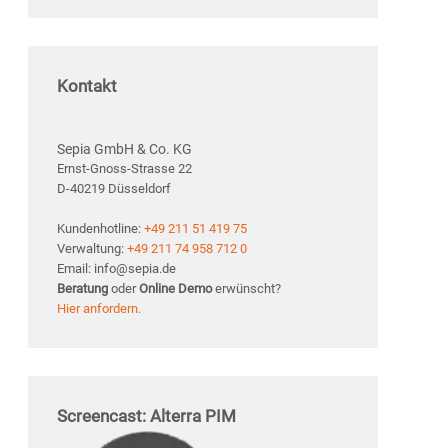
Kontakt
Sepia GmbH & Co. KG
Ernst-Gnoss-Strasse 22
D-40219 Düsseldorf
Kundenhotline:
+49 211 51 419 75
Verwaltung:
+49 211 74 958 712 0
Email: info@sepia.de
Beratung
oder
Online Demo
erwünscht?
Hier anfordern.
Screencast: Alterra PIM