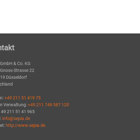
takt
 GmbH & Co. KG
-Gnoss-Strasse 22
19 Düsseldorf
chland
on:
+49 211 51 419 75
on Verwaltung:
+49 211 749 587 120
+ 49 211 51 41 965
l:
info@sepia.de
et:
http://www.sepia.de