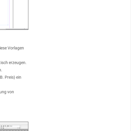
iese Vorlagen
tisch erzeugen.
n.
B. Preis) ein
llung von