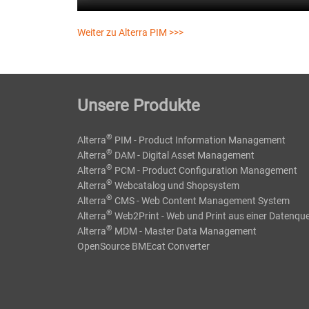
Weiter zu Alterra PIM >>>
Unsere Produkte
®
Alterra
PIM - Product Information Management
®
Alterra
DAM - Digital Asset Management
®
Alterra
PCM - Product Configuration Management
®
Alterra
Webcatalog und Shopsystem
®
Alterra
CMS - Web Content Management System
®
Alterra
Web2Print - Web und Print aus einer Datenque
®
Alterra
MDM - Master Data Management
OpenSource BMEcat Converter