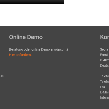
Online Demo
Kon
Beratung oder online Demo erwünscht?
Sepia
Hier anfordern.
Ernst
D-402
Deuts
lle
Telef
Telef
Fax: 
E-Mai
Intern