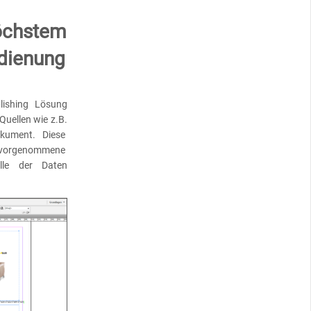
höchstem
edienung
blishing Lösung
Quellen wie z.B.
okument. Diese
t vorgenommene
lle der Daten