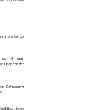
gsatz um bis zu
en schnell und
lle Eingeben der
der Datenquelle
sen.
Workflows kann