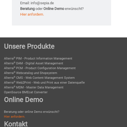
Email: info@sepia.de
Beratung
oder
Online Demo
erwünscht?
Hier anfordern.
Unsere Produkte
®
Alterra
PIM - Product Information Management
®
Alterra
DAM - Digital Asset Management
®
Alterra
PCM - Product Configuration Management
®
Alterra
Webcatalog und Shopsystem
®
Alterra
CMS - Web Content Management System
®
Alterra
Web2Print - Web und Print aus einer Datenquelle
®
Alterra
MDM - Master Data Management
OpenSource BMEcat Converter
Online Demo
Beratung oder online Demo erwünscht?
Hier anfordern.
Kontakt