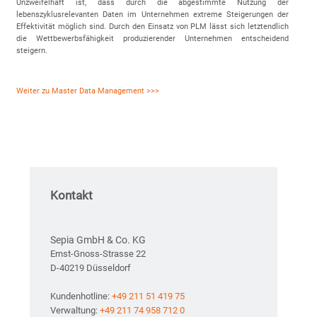
Unzweifelhaft ist, dass durch die abgestimmte Nutzung der
lebenszyklusrelevanten Daten im Unternehmen extreme Steigerungen der
Effektivität möglich sind. Durch den Einsatz von PLM lässt sich letztendlich
die Wettbewerbsfähigkeit produzierender Unternehmen entscheidend
steigern.
Weiter zu Master Data Management >>>
Kontakt
Sepia GmbH & Co. KG
Ernst-Gnoss-Strasse 22
D-40219 Düsseldorf
Kundenhotline:
+49 211 51 419 75
Verwaltung:
+49 211 74 958 712 0