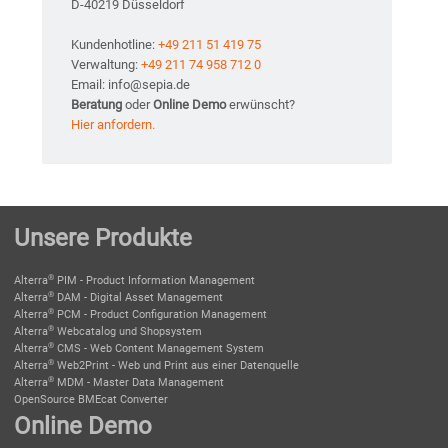
D-40219 Düsseldorf
Kundenhotline:
+49 211 51 419 75
Verwaltung:
+49 211 74 958 712 0
Email: info@sepia.de
Beratung
oder
Online Demo
erwünscht?
Hier anfordern.
Unsere Produkte
®
Alterra
PIM - Product Information Management
®
Alterra
DAM - Digital Asset Management
®
Alterra
PCM - Product Configuration Management
®
Alterra
Webcatalog und Shopsystem
®
Alterra
CMS - Web Content Management System
®
Alterra
Web2Print - Web und Print aus einer Datenquelle
®
Alterra
MDM - Master Data Management
OpenSource BMEcat Converter
Online Demo