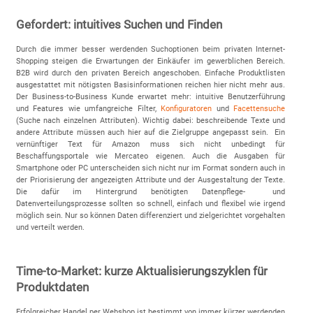
Gefordert: intuitives Suchen und Finden
Durch die immer besser werdenden Suchoptionen beim privaten Internet-
Shopping steigen die Erwartungen der Einkäufer im gewerblichen Bereich.
B2B wird durch den privaten Bereich angeschoben. Einfache Produktlisten
ausgestattet mit nötigsten Basisinformationen reichen hier nicht mehr aus.
Der Business-to-Business Kunde erwartet mehr: intuitive Benutzerführung
und Features wie umfangreiche Filter,
Konfiguratoren
und
Facettensuche
(Suche nach einzelnen Attributen). Wichtig dabei: beschreibende Texte und
andere Attribute müssen auch hier auf die Zielgruppe angepasst sein. Ein
vernünftiger Text für Amazon muss sich nicht unbedingt für
Beschaffungsportale wie Mercateo eigenen. Auch die Ausgaben für
Smartphone oder PC unterscheiden sich nicht nur im Format sondern auch in
der Priorisierung der angezeigten Attribute und der Ausgestaltung der Texte.
Die dafür im Hintergrund benötigten Datenpflege- und
Datenverteilungsprozesse sollten so schnell, einfach und flexibel wie irgend
möglich sein. Nur so können Daten differenziert und zielgerichtet vorgehalten
und verteilt werden.
Time-to-Market: kurze Aktualisierungszyklen für
Produktdaten
Erfolgreicher Handel per Webshop ist bestimmt von immer kürzer werdenden