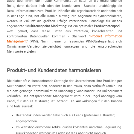
Dabei übernimmt die mobile Kommunikation natürlich die entscheidende
Rolle, denn darüber holt sich der Kunde vom Standort unabhängig die
Detailinformationen zum Produkt. Händler, die organisatorisch und technisch
in der Lage sind,über alle Kanäle hinweg ihre Angebote zu synchronisieren,
werden in Zukunft die größten Erfolge verzeichnen. Grundlage für dieses
sogenannte "
Multitouchpoint-Marketing
" ist ein optimaler
Produktdatenpool
-
wozu gehört, dass diese Daten aus zentralen, konsolidierten und
kontrollierten Datenquellen kommen - Stichwort "
Product Information
Management
" (PIM). Nur mit einer umfassenden PIM-Strategie läßt sich
Omnichannel-Vertrieb zielgerichtet umsetzen und die entsprechenden
Mehrwerte erzielen.
Produkt- und Kundendaten harmonisieren
Die bisher oft zu beobachtende Strategie der Unternehmen, Ihre Produkte per
Multichannel zu vertreiben, bedeutet in der Praxis, dass Verkaufskanäle und
die dazugehörige Kommunikation unabhängig voneinander und unkoordiniert
verlaufen. Das entsprechende Management wird in der Regel abhängig vom
Kanal, für den es zuständig ist, bezahlt. Die Auswirkungen für den Kunden
sind teils surreal:
Bestandskunden werden fälschlich als Leads (potenzielle Kunden)
angesprochen.
Im Webshop erworbene Artikel dürfen kostenfrei und ohne Begründung
zurückgegeben werden; im Laden ist dies aber nicht möglich.