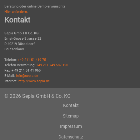
Beratung oder online Demo erwünscht?
Hier anfordern.
Kontakt
Sepia GmbH & Co. KG
Ernst-Gnoss-Strasse 22
D-40219 Düsseldorf
Deutschland
Telefon:
+49 211 51 419 75
Telefon Verwaltung:
+49 211 749 587 120
Fax: + 49 211 51 41 965
E-Mail:
info@sepia.de
Internet:
http://www.sepia.de
© 2026 Sepia GmbH & Co. KG
Kontakt
Sitemap
Impressum
Datenschutz