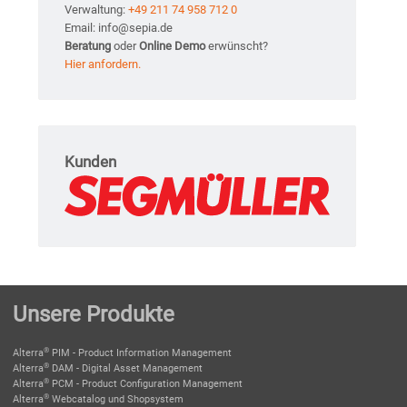
Verwaltung:
+49 211 74 958 712 0
Email: info@sepia.de
Beratung
oder
Online Demo
erwünscht?
Hier anfordern.
Kunden
Unsere Produkte
®
Alterra
PIM - Product Information Management
®
Alterra
DAM - Digital Asset Management
®
Alterra
PCM - Product Configuration Management
®
Alterra
Webcatalog und Shopsystem