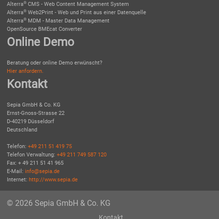
®
Alterra
CMS - Web Content Management System
®
Alterra
Web2Print - Web und Print aus einer Datenquelle
®
Alterra
MDM - Master Data Management
OpenSource BMEcat Converter
Online Demo
Beratung oder online Demo erwünscht?
Hier anfordern.
Kontakt
Sepia GmbH & Co. KG
Ernst-Gnoss-Strasse 22
D-40219 Düsseldorf
Deutschland
Telefon:
+49 211 51 419 75
Telefon Verwaltung:
+49 211 749 587 120
Fax: + 49 211 51 41 965
E-Mail:
info@sepia.de
Internet:
http://www.sepia.de
© 2026 Sepia GmbH & Co. KG
Kontakt