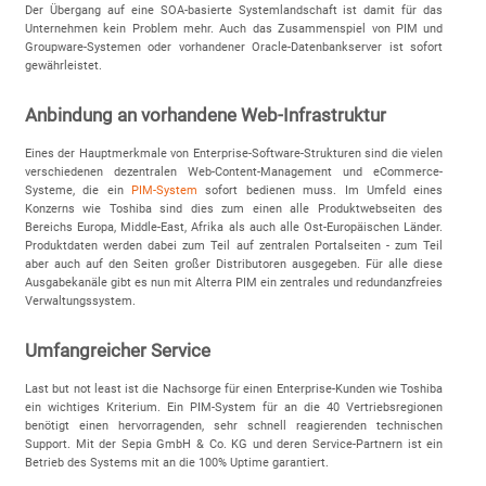
Der Übergang auf eine SOA-basierte Systemlandschaft ist damit für das
Unternehmen kein Problem mehr. Auch das Zusammenspiel von PIM und
Groupware-Systemen oder vorhandener Oracle-Datenbankserver ist sofort
gewährleistet.
Anbindung an vorhandene Web-Infrastruktur
Eines der Hauptmerkmale von Enterprise-Software-Strukturen sind die vielen
verschiedenen dezentralen Web-Content-Management und eCommerce-
Systeme, die ein
PIM-System
sofort bedienen muss. Im Umfeld eines
Konzerns wie Toshiba sind dies zum einen alle Produktwebseiten des
Bereichs Europa, Middle-East, Afrika als auch alle Ost-Europäischen Länder.
Produktdaten werden dabei zum Teil auf zentralen Portalseiten - zum Teil
aber auch auf den Seiten großer Distributoren ausgegeben. Für alle diese
Ausgabekanäle gibt es nun mit Alterra PIM ein zentrales und redundanzfreies
Verwaltungssystem.
Umfangreicher Service
Last but not least ist die Nachsorge für einen Enterprise-Kunden wie Toshiba
ein wichtiges Kriterium. Ein PIM-System für an die 40 Vertriebsregionen
benötigt einen hervorragenden, sehr schnell reagierenden technischen
Support. Mit der Sepia GmbH & Co. KG und deren Service-Partnern ist ein
Betrieb des Systems mit an die 100% Uptime garantiert.