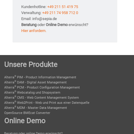
Kundenhotline:
+49 211 51 419 75
Verwaltung:
+49 211 74 958 712 0
Email: info@sepia.de
Beratung
oder
Online Demo
erwünscht?
Hier anfordern.
Unsere Produkte
®
Alterra
PIM - Product Information Management
®
Alterra
DAM - Digital Asset Management
®
Alterra
PCM - Product Configuration Management
®
Alterra
Webcatalog und Shopsystem
®
Alterra
CMS - Web Content Management System
®
Alterra
Web2Print - Web und Print aus einer Datenquelle
®
Alterra
MDM - Master Data Management
OpenSource BMEcat Converter
Online Demo
Beratung oder online Demo erwünscht?