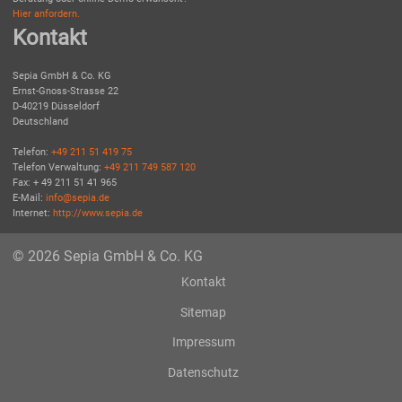
Hier anfordern.
Kontakt
Sepia GmbH & Co. KG
Ernst-Gnoss-Strasse 22
D-40219 Düsseldorf
Deutschland
Telefon:
+49 211 51 419 75
Telefon Verwaltung:
+49 211 749 587 120
Fax: + 49 211 51 41 965
E-Mail:
info@sepia.de
Internet:
http://www.sepia.de
© 2026 Sepia GmbH & Co. KG
Kontakt
Sitemap
Impressum
Datenschutz