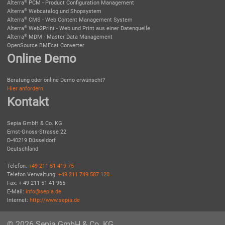
®
Alterra
PCM - Product Configuration Management
®
Alterra
Webcatalog und Shopsystem
®
Alterra
CMS - Web Content Management System
®
Alterra
Web2Print - Web und Print aus einer Datenquelle
®
Alterra
MDM - Master Data Management
OpenSource BMEcat Converter
Online Demo
Beratung oder online Demo erwünscht?
Hier anfordern.
Kontakt
Sepia GmbH & Co. KG
Ernst-Gnoss-Strasse 22
D-40219 Düsseldorf
Deutschland
Telefon:
+49 211 51 419 75
Telefon Verwaltung:
+49 211 749 587 120
Fax: + 49 211 51 41 965
E-Mail:
info@sepia.de
Internet:
http://www.sepia.de
© 2026 Sepia GmbH & Co. KG