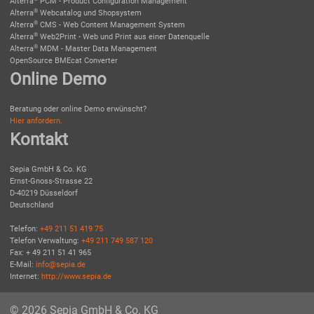
Alterra
PCM - Product Configuration Management
®
Alterra
Webcatalog und Shopsystem
®
Alterra
CMS - Web Content Management System
®
Alterra
Web2Print - Web und Print aus einer Datenquelle
®
Alterra
MDM - Master Data Management
OpenSource BMEcat Converter
Online Demo
Beratung oder online Demo erwünscht?
Hier anfordern.
Kontakt
Sepia GmbH & Co. KG
Ernst-Gnoss-Strasse 22
D-40219 Düsseldorf
Deutschland
Telefon:
+49 211 51 419 75
Telefon Verwaltung:
+49 211 749 587 120
Fax: + 49 211 51 41 965
E-Mail:
info@sepia.de
Internet:
http://www.sepia.de
© 2026 Sepia GmbH & Co. KG