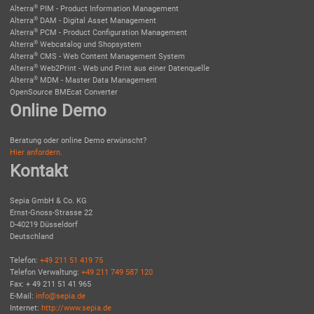
®
Alterra
PIM - Product Information Management
®
Alterra
DAM - Digital Asset Management
®
Alterra
PCM - Product Configuration Management
®
Alterra
Webcatalog und Shopsystem
®
Alterra
CMS - Web Content Management System
®
Alterra
Web2Print - Web und Print aus einer Datenquelle
®
Alterra
MDM - Master Data Management
OpenSource BMEcat Converter
Online Demo
Beratung oder online Demo erwünscht?
Hier anfordern.
Kontakt
Sepia GmbH & Co. KG
Ernst-Gnoss-Strasse 22
D-40219 Düsseldorf
Deutschland
Telefon:
+49 211 51 419 75
Telefon Verwaltung:
+49 211 749 587 120
Fax: + 49 211 51 41 965
E-Mail:
info@sepia.de
Internet:
http://www.sepia.de