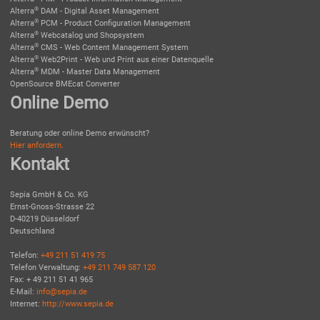
®
Alterra
DAM - Digital Asset Management
®
Alterra
PCM - Product Configuration Management
®
Alterra
Webcatalog und Shopsystem
®
Alterra
CMS - Web Content Management System
®
Alterra
Web2Print - Web und Print aus einer Datenquelle
®
Alterra
MDM - Master Data Management
OpenSource BMEcat Converter
Online Demo
Beratung oder online Demo erwünscht?
Hier anfordern.
Kontakt
Sepia GmbH & Co. KG
Ernst-Gnoss-Strasse 22
D-40219 Düsseldorf
Deutschland
Telefon:
+49 211 51 419 75
Telefon Verwaltung:
+49 211 749 587 120
Fax: + 49 211 51 41 965
E-Mail:
info@sepia.de
Internet:
http://www.sepia.de