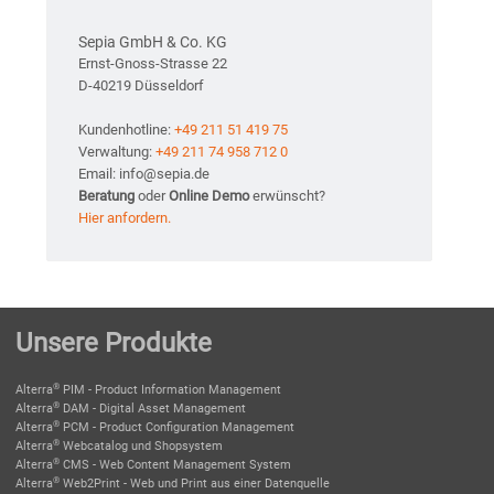
Sepia GmbH & Co. KG
Ernst-Gnoss-Strasse 22
D-40219 Düsseldorf
Kundenhotline:
+49 211 51 419 75
Verwaltung:
+49 211 74 958 712 0
Email: info@sepia.de
Beratung
oder
Online Demo
erwünscht?
Hier anfordern.
Unsere Produkte
®
Alterra
PIM - Product Information Management
®
Alterra
DAM - Digital Asset Management
®
Alterra
PCM - Product Configuration Management
®
Alterra
Webcatalog und Shopsystem
®
Alterra
CMS - Web Content Management System
®
Alterra
Web2Print - Web und Print aus einer Datenquelle