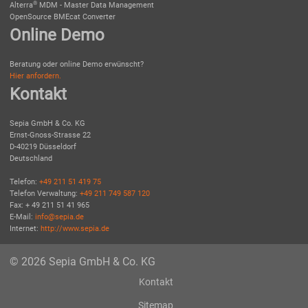
®
Alterra
MDM - Master Data Management
OpenSource BMEcat Converter
Online Demo
Beratung oder online Demo erwünscht?
Hier anfordern.
Kontakt
Sepia GmbH & Co. KG
Ernst-Gnoss-Strasse 22
D-40219 Düsseldorf
Deutschland
Telefon:
+49 211 51 419 75
Telefon Verwaltung:
+49 211 749 587 120
Fax: + 49 211 51 41 965
E-Mail:
info@sepia.de
Internet:
http://www.sepia.de
© 2026 Sepia GmbH & Co. KG
Kontakt
Sitemap