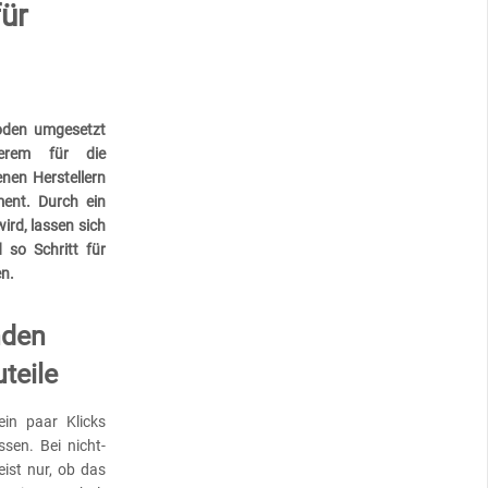
ür
oden umgesetzt
erem für die
en Herstellern
ment. Durch ein
ird, lassen sich
so Schritt für
en.
nden
teile
ein paar Klicks
ssen. Bei nicht-
ist nur, ob das