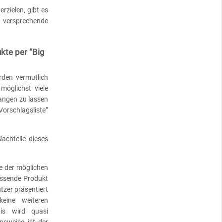
zielen, gibt es
ersprechende
kte per “Big
rden vermutlich
möglichst viele
angen zu lassen
Vorschlagsliste”
achteile dieses
te der möglichen
passende Produkt
zer präsentiert
eine weiteren
is wird quasi
ensweise ist der