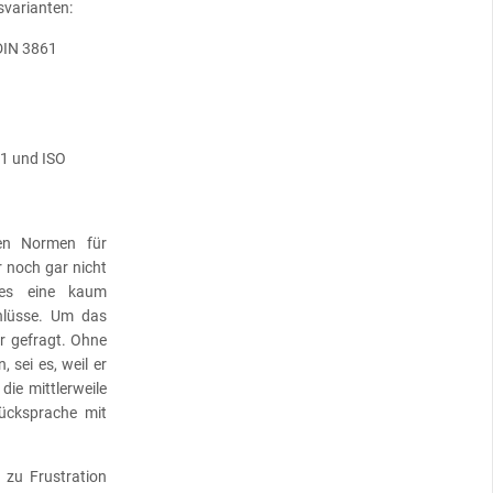
svarianten:
DIN 3861
1 und ISO
hen Normen für
r noch gar nicht
 es eine kaum
hlüsse. Um das
r gefragt. Ohne
 sei es, weil er
die mittlerweile
Rücksprache mit
 zu Frustration