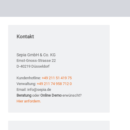
Kontakt
Sepia GmbH & Co. KG
Ernst-Gnoss-Strasse 22
D-40219 Düsseldorf
Kundenhotline:
+49 211 51 419 75
Verwaltung:
+49 211 74 958 712 0
Email: info@sepia.de
Beratung
oder
Online Demo
erwünscht?
Hier anfordern.