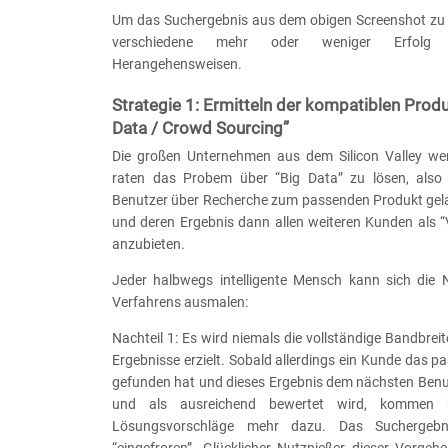
Um das Suchergebnis aus dem obigen Screenshot zu er
verschiedene mehr oder weniger Erfolg v
Herangehensweisen.
Strategie 1: Ermitteln der kompatiblen Produ
Data / Crowd Sourcing”
Die großen Unternehmen aus dem Silicon Valley we
raten das Probem über “Big Data” zu lösen, also 
Benutzer über Recherche zum passenden Produkt gel
und deren Ergebnis dann allen weiteren Kunden als “
anzubieten.
Jeder halbwegs intelligente Mensch kann sich die N
Verfahrens ausmalen:
Nachteil 1: Es wird niemals die vollständige Bandbrei
Ergebnisse erzielt. Sobald allerdings ein Kunde das 
gefunden hat und dieses Ergebnis dem nächsten Benut
und als ausreichend bewertet wird, kommen k
Lösungsvorschläge mehr dazu. Das Suchergebn
“eingefroren”. Glücklicher Nutznießer dieser Vorgeh