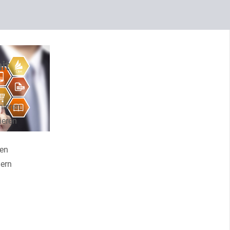
it
nieren
ieren
hen
gern