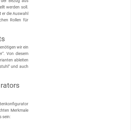
s der Bezug aus
lt werden soll.
t er die Auswahl
chen Rollen für
ts
enötigen wir ein
r". Von diesem
rianten ableiten
stuhl" und auch
rators
nkonfigurator
schten Merkmale
 sein: