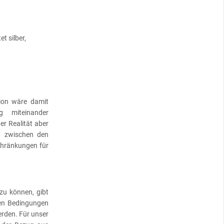
t silber,
tion wäre damit
ig miteinander
er Realität aber
en zwischen den
chränkungen für
zu können, gibt
nen Bedingungen
erden. Für unser