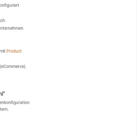
nfiguriert
ich.
 Unternehmen.
 mit
Product
s (eCommerce).
l"
tenkonfiguration
tern.