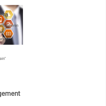
erra
nfigurieren
hen
ation
ain"
agement