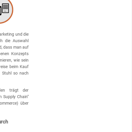
rketing und die
ch die Auswahl
d, dass man auf
enen Konzepts
ieren, wie sein
weise beim Kauf
n Stuhl so nach
den trägt der
n Supply Chain"
Commerce) über
urch