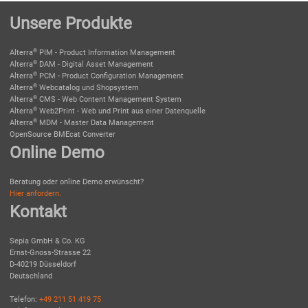
Unsere Produkte
®
Alterra
PIM - Product Information Management
®
Alterra
DAM - Digital Asset Management
®
Alterra
PCM - Product Configuration Management
®
Alterra
Webcatalog und Shopsystem
®
Alterra
CMS - Web Content Management System
®
Alterra
Web2Print - Web und Print aus einer Datenquelle
®
Alterra
MDM - Master Data Management
OpenSource BMEcat Converter
Online Demo
Beratung oder online Demo erwünscht?
Hier anfordern.
Kontakt
Sepia GmbH & Co. KG
Ernst-Gnoss-Strasse 22
D-40219 Düsseldorf
Deutschland
Telefon:
+49 211 51 419 75